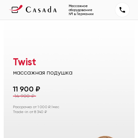
Массажное
оборудование
№1 в Германии
Twist
массажная подушка
11 900
₽
14 900
₽
Рассрочка от
1 000
₽/мес
Trade-in от
8 340
₽