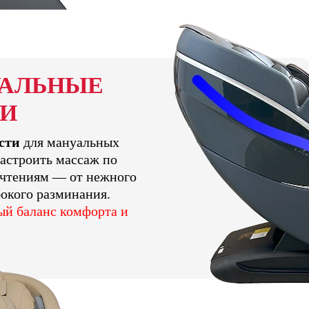
УАЛЬНЫЕ
КИ
сти
для мануальных
астроить массаж по
чтениям — от нежного
бокого разминания.
ый баланс комфорта и