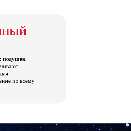
ННЫЙ
х подушек
чивают
шая
ение по всему