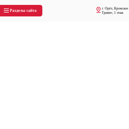
г. Орёл, Кромское
Разделы сайта
Гринн», 1 этаж