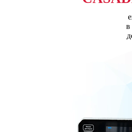
е
в
д