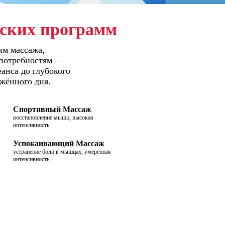
еских программ
им массажа,
потребностям —
еанса до глубокого
жённого дня.
Спортивный Массаж
восстановление мышц, высокая
интенсивность
Успокаивающий Массаж
устранение боли в мышцах, умеренная
интенсивность